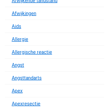
Afwijkende tandstand
Afwijkingen
Aids
Allergie
Allergische reactie
Angst
Angsttandarts
Apex
Apexresectie