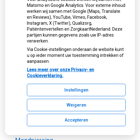
Matomo en Google Analytics. Voor externe inhoud
Mondcontrole
werken wij samen met Google (Maps, Translate
en Reviews), YouTube, Vimeo, Facebook,
Monddroogheid
Instagram, X (Twitter), Qualizorg,
Patiëntenvertellen en ZorgkaartNederland. Deze
partijen kunnen gegevens zoals uw IP-adres
Mondgewoonten
verwerken.
Via Cookie-instellingen onderaan de website kunt
u op ieder moment uw toestemming intrekken of
Mondgezondheid
aanpassen.
Lees meer over onze Privacy- en
Mondhygiëne
Cookieverklaring.
Mondhygiëne instructie
Instellingen
Weigeren
Mondhygiënist
Accepteren
Mondkanker