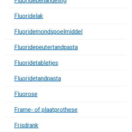
Fluoridebehandeling
Fluoridelak
Fluoridemondspoelmiddel
Fluoridepeutertandpasta
Fluoridetabletjes
Fluoridetandpasta
Fluorose
Frame- of plaatprothese
Frisdrank