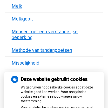
Melk
Melkgebit
Mensen met een verstandelijke
beperking
Methode van tandenpoetsen
Misselijkheid
Molaar
Deze website gebruikt cookies
Wij gebruiken noodzakelijke cookies zodat deze
Mond van kinderen
website goed kan werken. Voor analytische
cookies en externe inhoud vragen wij uw
Mondbeschermer
toestemming.
Voor analytische cookies werken wij samen met