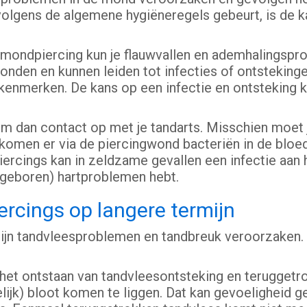
volgens de algemene hygiëneregels gebeurt, is de k
je mondpiercing kun je flauwvallen en ademhalingsp
onden en kunnen leiden tot infecties of ontstekinge
enmerken. De kans op een infectie en ontsteking ku
em dan contact op met je tandarts. Misschien moet 
men er via de piercingwond bacteriën in de bloedb
ercings kan in zeldzame gevallen een infectie aan
ngeboren) hartproblemen hebt.
rcings op langere termijn
jn tandvleesproblemen en tandbreuk veroorzaken. 
het ontstaan van tandvleesontsteking en teruggetr
ijk) bloot komen te liggen. Dat kan gevoeligheid ge