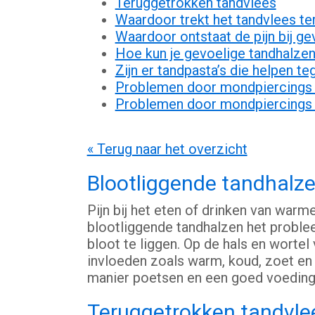
Teruggetrokken tandvlees
Waardoor trekt het tandvlees te
Waardoor ontstaat de pijn bij g
Hoe kun je gevoelige tandhalz
Zijn er tandpasta’s die helpen t
Problemen door mondpiercings o
Problemen door mondpiercings o
« Terug naar het overzicht
Blootliggende tandhalz
Pijn bij het eten of drinken van warm
blootliggende tandhalzen het problee
bloot te liggen. Op de hals en wortel
invloeden zoals warm, koud, zoet en z
manier poetsen en een goed voedings
Teruggetrokken tandvle