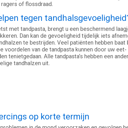
ragers of flossdraad.
helpen tegen tandhalsgevoeligheid
tst met tandpasta, brengt u een beschermend laagj
keren. Dan kan de gevoeligheid tijdelijk iets afne
dhalzen te bestrijden. Veel patiënten hebben baat b
. De voordelen van de tandpasta kunnen door uw eet-
den tenietgedaan. Alle tandpasta’s hebben een and
lige tandhalzen uit.
rcings op korte termijn
 problemen in de mond veroorzaken en gevolgen h