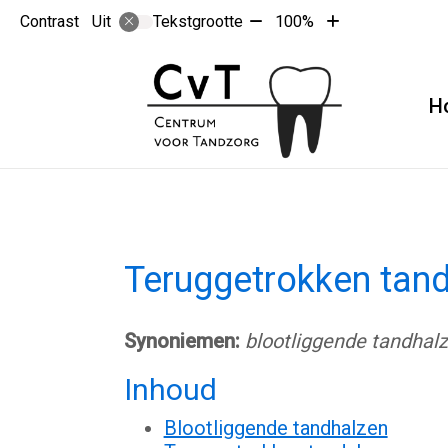
Tekst
Tekst
Contrast
Tekstgrootte
100%
Uit
verkleinen
vergroten
met
met
10%
10%
H
Teruggetrokken tan
Synoniemen:
blootliggende tandhal
Inhoud
Blootliggende tandhalzen