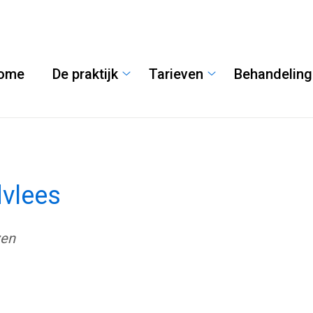
ome
De praktijk
Tarieven
Behandelin
De
Tarieven
praktijk
submenu
submenu
dvlees
zen