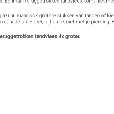
jes. Eenmaal teruggetrokken tandvlees komt niet mee
azuur, maar ook grotere stukken van tanden of kie
 schade op. Speel, bijt en tik niet met je piercing.
 teruggetrokken tandvlees 4x groter.