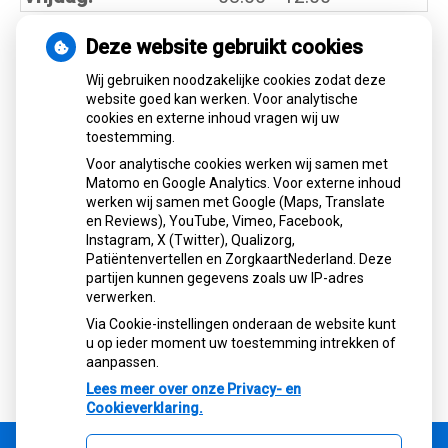
Deze website gebruikt cookies
Nieuws
Wij gebruiken noodzakelijke cookies zodat deze
website goed kan werken. Voor analytische
cookies en externe inhoud vragen wij uw
Let op: valse Infomedics-mails over
toestemming.
openstaande rekening
Voor analytische cookies werken wij samen met
Tanden bleken? Laat het veilig doen!
Matomo en Google Analytics. Voor externe inhoud
Gezond tandvlees: de basis voor een
werken wij samen met Google (Maps, Translate
gezonde mond
en Reviews), YouTube, Vimeo, Facebook,
Naar de tandarts in het buitenland? Wees op
Instagram, X (Twitter), Qualizorg,
Patiëntenvertellen en ZorgkaartNederland. Deze
je hoede!
partijen kunnen gegevens zoals uw IP-adres
(Mond)zorgkosten gemaakt in 2025? Check
verwerken.
of die aftrekbaar zijn
Via Cookie-instellingen onderaan de website kunt
u op ieder moment uw toestemming intrekken of
aanpassen.
Lees meer over onze Privacy- en
Cookieverklaring.