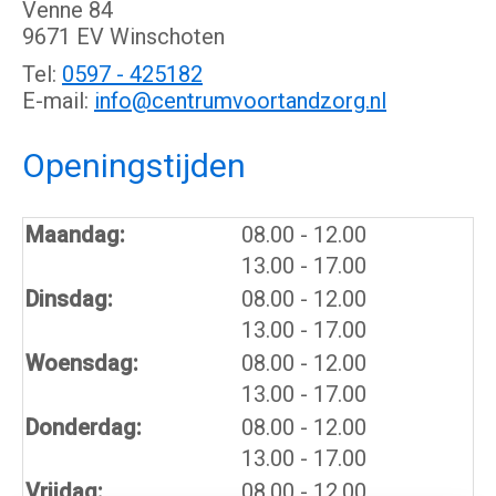
Venne 84
9671 EV Winschoten
Tel:
0597 - 425182
E-mail:
info@centrumvoortandzorg.nl
Openingstijden
tot
Maandag:
08.00
- 12.00
tot
13.00
- 17.00
tot
Dinsdag:
08.00
- 12.00
tot
13.00
- 17.00
tot
Woensdag:
08.00
- 12.00
tot
13.00
- 17.00
tot
Donderdag:
08.00
- 12.00
tot
13.00
- 17.00
Vrijdag:
08.00 - 12.00