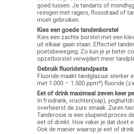
goed tussen. Je tandarts of mondhygi
reinigen met ragers, flossdraad of ta
moet gebruiken.
Kies een goede tandenborstel
Kies een zachte borstel met een klei
uit elkaar gaan staan. Effectief tan
poetsbeweging. Zo kun je je beter co
opzetborstel verwijdert meer tandpla
Gebruik fluoridetandpasta
Fluoride maakt tandglazuur sterker 
met 1.000 – 1.500 ppm*) fluoride (zi
Eet of drink maximaal zeven keer p
In frisdrank, vruchten(sap), yoghurtdr
overheerst de zure smaak. Zuren taste
Tanderosie is een sluipend proces dat
eet of drinkt. Hoe vaker je dat doet 
Ook de manier waarop je eet of drink