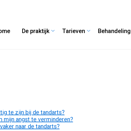
ome
De praktijk
Tarieven
Behandelin
De
Tarieven
praktijk
submenu
submenu
g te zijn bij de tandarts?
m mijn angst te verminderen?
vaker naar de tandarts?