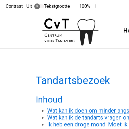
Tekst
Tekst
Contrast
Tekstgrootte
100%
Uit
verkleinen
vergroten
met
met
10%
10%
H
Tandartsbezoek
Inhoud
Wat kan ik doen om minder angsti
Wat kan ik de tandarts vragen o
Ik heb een droge mond. Moet ik 