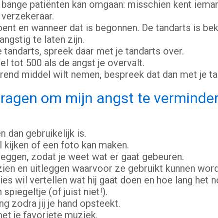
bange patiënten kan omgaan: misschien kent iemand
f verzekeraar.
g bent en wanneer dat is begonnen. De tandarts is b
ngstig te laten zijn.
de tandarts, spreek daar met je tandarts over.
 tot 500 als de angst je overvalt.
rend middel wilt nemen, bespreek dat dan met je ta
vragen om mijn angst te verminde
n dan gebruikelijk is.
il kijken of een foto kan maken.
itleggen, zodat je weet wat er gaat gebeuren.
en zien en uitleggen waarvoor ze gebruikt kunnen wo
cies wil vertellen wat hij gaat doen en hoe lang het n
spiegeltje (of juist niet!).
g zodra jij je hand opsteekt.
t je favoriete muziek.