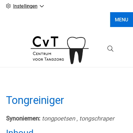
Instellingen
MENU
Hoofd
Tongreiniger
Synoniemen:
tongpoetsen
,
tongschraper
Inhoud