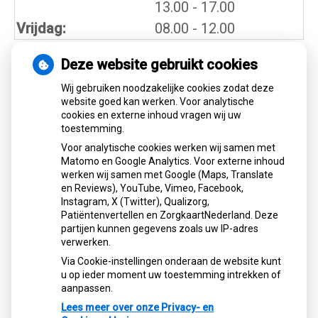
tot
13.00
- 17.00
Vrijdag:
08.00 - 12.00
Deze website gebruikt cookies
Nieuws
Wij gebruiken noodzakelijke cookies zodat deze
website goed kan werken. Voor analytische
cookies en externe inhoud vragen wij uw
Let op: valse Infomedics-mails over
toestemming.
openstaande rekening
Voor analytische cookies werken wij samen met
Tanden bleken? Laat het veilig doen!
Matomo en Google Analytics. Voor externe inhoud
Gezond tandvlees: de basis voor een
werken wij samen met Google (Maps, Translate
gezonde mond
en Reviews), YouTube, Vimeo, Facebook,
Naar de tandarts in het buitenland? Wees op
Instagram, X (Twitter), Qualizorg,
Patiëntenvertellen en ZorgkaartNederland. Deze
je hoede!
partijen kunnen gegevens zoals uw IP-adres
(Mond)zorgkosten gemaakt in 2025? Check
verwerken.
of die aftrekbaar zijn
Via Cookie-instellingen onderaan de website kunt
u op ieder moment uw toestemming intrekken of
aanpassen.
Lees meer over onze Privacy- en