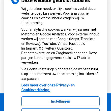
Deze website gebruikt cookies
Nieuws
Wij gebruiken noodzakelijke cookies zodat deze
website goed kan werken. Voor analytische
cookies en externe inhoud vragen wij uw
Let op: valse Infomedics-mails over
toestemming.
openstaande rekening
Voor analytische cookies werken wij samen met
Tanden bleken? Laat het veilig doen!
Matomo en Google Analytics. Voor externe inhoud
Gezond tandvlees: de basis voor een
werken wij samen met Google (Maps, Translate
gezonde mond
en Reviews), YouTube, Vimeo, Facebook,
Naar de tandarts in het buitenland? Wees op
Instagram, X (Twitter), Qualizorg,
Patiëntenvertellen en ZorgkaartNederland. Deze
je hoede!
partijen kunnen gegevens zoals uw IP-adres
(Mond)zorgkosten gemaakt in 2025? Check
verwerken.
of die aftrekbaar zijn
Via Cookie-instellingen onderaan de website kunt
u op ieder moment uw toestemming intrekken of
aanpassen.
Lees meer over onze Privacy- en
Cookieverklaring.
Instellingen
Uw Zorg Online
|
Beheer