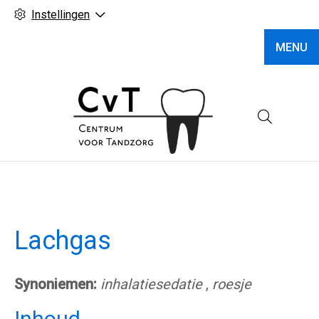
Instellingen
MENU
Hoofd
Lachgas
Synoniemen:
inhalatiesedatie
,
roesje
Inhoud