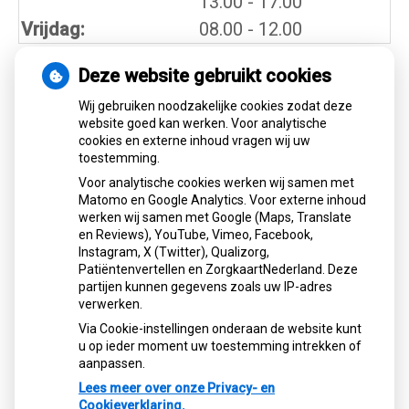
tot
13.00
- 17.00
Vrijdag:
08.00 - 12.00
Deze website gebruikt cookies
Nieuws
Wij gebruiken noodzakelijke cookies zodat deze
website goed kan werken. Voor analytische
cookies en externe inhoud vragen wij uw
Let op: valse Infomedics-mails over
toestemming.
openstaande rekening
Voor analytische cookies werken wij samen met
Tanden bleken? Laat het veilig doen!
Matomo en Google Analytics. Voor externe inhoud
Gezond tandvlees: de basis voor een
werken wij samen met Google (Maps, Translate
gezonde mond
en Reviews), YouTube, Vimeo, Facebook,
Naar de tandarts in het buitenland? Wees op
Instagram, X (Twitter), Qualizorg,
Patiëntenvertellen en ZorgkaartNederland. Deze
je hoede!
partijen kunnen gegevens zoals uw IP-adres
(Mond)zorgkosten gemaakt in 2025? Check
verwerken.
of die aftrekbaar zijn
Via Cookie-instellingen onderaan de website kunt
u op ieder moment uw toestemming intrekken of
aanpassen.
Lees meer over onze Privacy- en
Cookieverklaring.