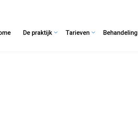
ome
De praktijk
Tarieven
Behandelin
De
Tarieven
praktijk
submenu
submenu