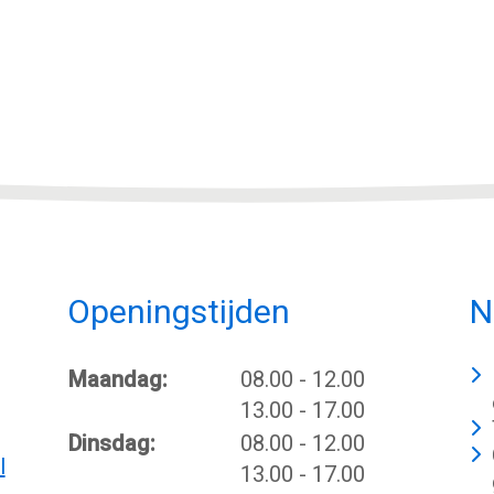
Openingstijden
N
tot
Maandag:
08.00
- 12.00
tot
13.00
- 17.00
tot
Dinsdag:
08.00
- 12.00
l
tot
13.00
- 17.00