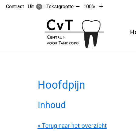
Tekst
Tekst
Contrast
Tekstgrootte
100%
Uit
verkleinen
vergroten
met
met
10%
10%
H
Hoofdpijn
Inhoud
« Terug naar het overzicht