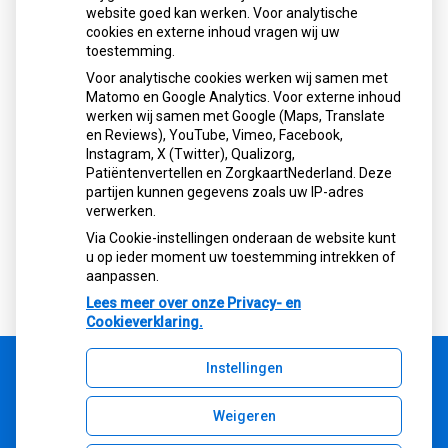
website goed kan werken. Voor analytische
cookies en externe inhoud vragen wij uw
Let op: valse Infomedics-mails over
toestemming.
openstaande rekening
Voor analytische cookies werken wij samen met
Tanden bleken? Laat het veilig doen!
Matomo en Google Analytics. Voor externe inhoud
Gezond tandvlees: de basis voor een
werken wij samen met Google (Maps, Translate
gezonde mond
en Reviews), YouTube, Vimeo, Facebook,
Naar de tandarts in het buitenland? Wees op
Instagram, X (Twitter), Qualizorg,
Patiëntenvertellen en ZorgkaartNederland. Deze
je hoede!
partijen kunnen gegevens zoals uw IP-adres
(Mond)zorgkosten gemaakt in 2025? Check
verwerken.
of die aftrekbaar zijn
Via Cookie-instellingen onderaan de website kunt
u op ieder moment uw toestemming intrekken of
aanpassen.
Lees meer over onze Privacy- en
Cookieverklaring.
Instellingen
Uw Zorg Online
|
Beheer
Weigeren
Bezoek
onze