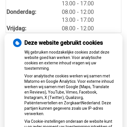
tot
13.00
- 17.00
tot
Donderdag:
08.00
- 12.00
tot
13.00
- 17.00
Vrijdag:
08.00 - 12.00
Deze website gebruikt cookies
Nieuws
Wij gebruiken noodzakelijke cookies zodat deze
website goed kan werken. Voor analytische
cookies en externe inhoud vragen wij uw
Let op: valse Infomedics-mails over
toestemming.
openstaande rekening
Voor analytische cookies werken wij samen met
Tanden bleken? Laat het veilig doen!
Matomo en Google Analytics. Voor externe inhoud
Gezond tandvlees: de basis voor een
werken wij samen met Google (Maps, Translate
gezonde mond
en Reviews), YouTube, Vimeo, Facebook,
Naar de tandarts in het buitenland? Wees op
Instagram, X (Twitter), Qualizorg,
Patiëntenvertellen en ZorgkaartNederland. Deze
je hoede!
partijen kunnen gegevens zoals uw IP-adres
(Mond)zorgkosten gemaakt in 2025? Check
verwerken.
of die aftrekbaar zijn
Via Cookie-instellingen onderaan de website kunt
u op ieder moment uw toestemming intrekken of