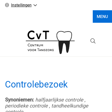
Instellingen
MENU
Hoofd
Controlebezoek
Synoniemen:
halfjaarlijkse controle
,
periodieke controle
,
tandheelkundige
controle