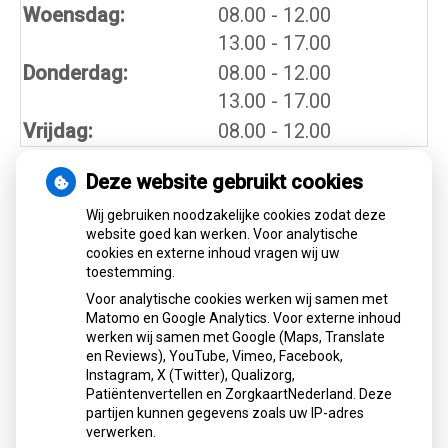
tot
Woensdag:
08.00
- 12.00
tot
13.00
- 17.00
tot
Donderdag:
08.00
- 12.00
tot
13.00
- 17.00
Vrijdag:
08.00 - 12.00
Deze website gebruikt cookies
Nieuws
Wij gebruiken noodzakelijke cookies zodat deze
website goed kan werken. Voor analytische
cookies en externe inhoud vragen wij uw
Let op: valse Infomedics-mails over
toestemming.
openstaande rekening
Voor analytische cookies werken wij samen met
Tanden bleken? Laat het veilig doen!
Matomo en Google Analytics. Voor externe inhoud
Gezond tandvlees: de basis voor een
werken wij samen met Google (Maps, Translate
gezonde mond
en Reviews), YouTube, Vimeo, Facebook,
Naar de tandarts in het buitenland? Wees op
Instagram, X (Twitter), Qualizorg,
Patiëntenvertellen en ZorgkaartNederland. Deze
je hoede!
partijen kunnen gegevens zoals uw IP-adres
(Mond)zorgkosten gemaakt in 2025? Check
verwerken.