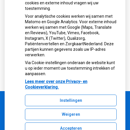
cookies en externe inhoud vragen wij uw
Let op: valse Infomedics-mails over
toestemming.
openstaande rekening
Voor analytische cookies werken wij samen met
Tanden bleken? Laat het veilig doen!
Matomo en Google Analytics. Voor externe inhoud
Gezond tandvlees: de basis voor een
werken wij samen met Google (Maps, Translate
gezonde mond
en Reviews), YouTube, Vimeo, Facebook,
Naar de tandarts in het buitenland? Wees op
Instagram, X (Twitter), Qualizorg,
Patiëntenvertellen en ZorgkaartNederland. Deze
je hoede!
partijen kunnen gegevens zoals uw IP-adres
(Mond)zorgkosten gemaakt in 2025? Check
verwerken.
of die aftrekbaar zijn
Via Cookie-instellingen onderaan de website kunt
u op ieder moment uw toestemming intrekken of
aanpassen.
Lees meer over onze Privacy- en
Cookieverklaring.
Instellingen
Uw Zorg Online
|
Beheer
Weigeren
Bezoek
onze
facebook
Accepteren