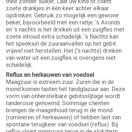
thee zonder suiker. Laat uw kind of cliënt
zoete drankjes in één keer achter elkaar
opdrinken. Gebruik zo mogelijk een gewone
beker, bijvoorbeeld met een rietje. ’s Avonds
en ’s nachts is het drinken uit een zuigfles met
zoete inhoud extra schadelijk. ’s Nachts kan
het speeksel de zuuraanvallen op het gebit
vrijwel niet herstellen. Het (’s nachts) drinken
van water uit een zuigfles is overigens niet
schadelijk.
Reflux en herkauwen van voedsel
Maagzuur is extreem zuur. Zuren die in de
mond komen tasten het tandglazuur aan. Deze
vorm van onherstelbare gebitsslijtage wordt
tanderosie genoemd. Sommige cliënten
brengen de maaginhoud terug in de mond
(rumineren of herkauwen) of hebben last van
spontane terugkeer van voedsel (reflux). Bij
reflux vloeit maagzuur terug in de slokdarm