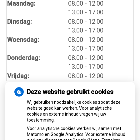
tot
Maandag:
08.00
- 12.00
tot
13.00
- 17.00
tot
Dinsdag:
08.00
- 12.00
tot
13.00
- 17.00
tot
Woensdag:
08.00
- 12.00
tot
13.00
- 17.00
tot
Donderdag:
08.00
- 12.00
tot
13.00
- 17.00
Vrijdag:
08.00 - 12.00
Deze website gebruikt cookies
Nieuws
Wij gebruiken noodzakelijke cookies zodat deze
website goed kan werken. Voor analytische
cookies en externe inhoud vragen wij uw
Let op: valse Infomedics-mails over
toestemming.
openstaande rekening
Voor analytische cookies werken wij samen met
Tanden bleken? Laat het veilig doen!
Matomo en Google Analytics. Voor externe inhoud
Gezond tandvlees: de basis voor een