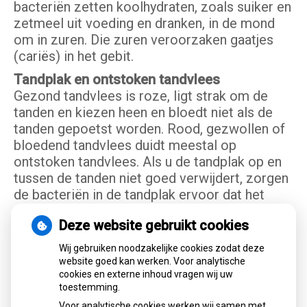
bacteriën zetten koolhydraten, zoals suiker en
zetmeel uit voeding en dranken, in de mond
om in zuren. Die zuren veroorzaken gaatjes
(cariës) in het gebit.
Tandplak en ontstoken tandvlees
Gezond tandvlees is roze, ligt strak om de
tanden en kiezen heen en bloedt niet als de
tanden gepoetst worden. Rood, gezwollen of
bloedend tandvlees duidt meestal op
ontstoken tandvlees. Als u de tandplak op en
tussen de tanden niet goed verwijdert, zorgen
de bacteriën in de tandplak ervoor dat het
tandvlees ontstoken raakt. Niet verwijderde
Deze website gebruikt cookies
tandplak kan hard worden en verkalken tot
tandsteen. Aan tandsteen hecht zich makkelijk
Wij gebruiken noodzakelijke cookies zodat deze
weer nieuwe tandplak. Zo raakt het tandvlees
website goed kan werken. Voor analytische
cookies en externe inhoud vragen wij uw
steeds meer ontstoken. De ontsteking kan
toestemming.
zelfs het daaronder gelegen kaakbot
Voor analytische cookies werken wij samen met