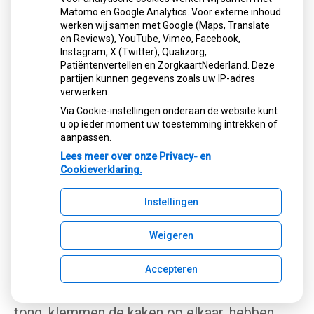
aantasten. Ernstige tandvleesproblemen
Matomo en Google Analytics. Voor externe inhoud
kunnen leiden tot het verlies van tanden en
werken wij samen met Google (Maps, Translate
kiezen.
en Reviews), YouTube, Vimeo, Facebook,
Instagram, X (Twitter), Qualizorg,
Patiëntenvertellen en ZorgkaartNederland. Deze
Gaatjes en tandvleesontstekingen zijn
partijen kunnen gegevens zoals uw IP-adres
infectieziekten met zowel gevolgen voor de
verwerken.
mondgezondheid als de algemene
Via Cookie-instellingen onderaan de website kunt
gezondheid.
u op ieder moment uw toestemming intrekken of
aanpassen.
Hoe haalt u de tandplak weg?
Lees meer over onze Privacy- en
Tandenpoetsen is de basis van een goede
Cookieverklaring.
mondhygiëne. Het is een secuur werkje en
zeker niet eenvoudig. Voor uw kind of cliënt
Instellingen
zelf is tandenpoetsen waarschijnlijk te
moeilijk. Daarvoor is uw hulp nodig. Maar veel
Weigeren
kinderen of cliënten wenden nogal eens hun
hoofd af of duwen de borstel weg met hun
Accepteren
tong. Ze bijten bijvoorbeeld op de borstel,
kokhalzen, hebben strakke wangen, lippen en
tong, klemmen de kaken op elkaar, hebben