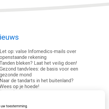
ieuws
Let op: valse Infomedics-mails over
openstaande rekening
Tanden bleken? Laat het veilig doen!
Gezond tandvlees: de basis voor een
gezonde mond
Naar de tandarts in het buitenland?
Wees op je hoede!
(Mond)zorgkosten gemaakt in
2025? Check of die aftrekbaar zijn
ij uw toestemming.