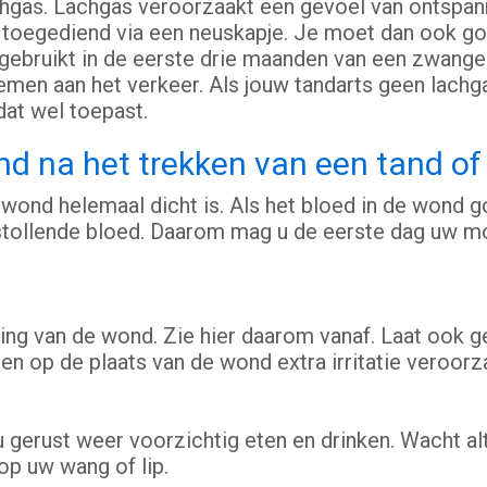
gas. Lachgas veroorzaakt een gevoel van ontspan
toegediend via een neuskapje. Je moet dan ook goe
ebruikt in de eerste drie maanden van een zwanger
n aan het verkeer. Als jouw tandarts geen lachgas g
dat wel toepast.
d na het trekken van een tand of 
 wond helemaal dicht is. Als het bloed in de wond 
 stollende bloed. Daarom mag u de eerste dag uw m
ng van de wond. Zie hier daarom vanaf. Laat ook gee
en op de plaats van de wond extra irritatie veroorz
u gerust weer voorzichtig eten en drinken. Wacht a
 op uw wang of lip.