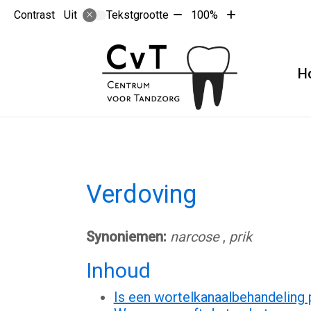
Tekst
Tekst
Contrast
Tekstgrootte
100%
Uit
verkleinen
vergroten
met
met
10%
10%
H
Verdoving
Synoniemen:
narcose
,
prik
Inhoud
Is een wortelkanaalbehandeling pi