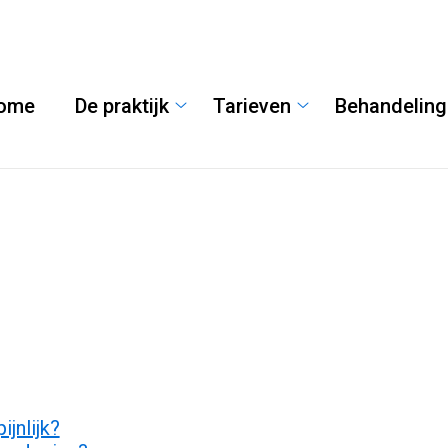
ome
De praktijk
Tarieven
Behandelin
De
Tarieven
praktijk
submenu
submenu
jnlijk?