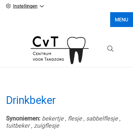
Instellingen
MENU
Hoofd
Drinkbeker
Synoniemen:
bekertje
,
flesje
,
sabbelflesje
,
tuitbeker
,
zuigflesje