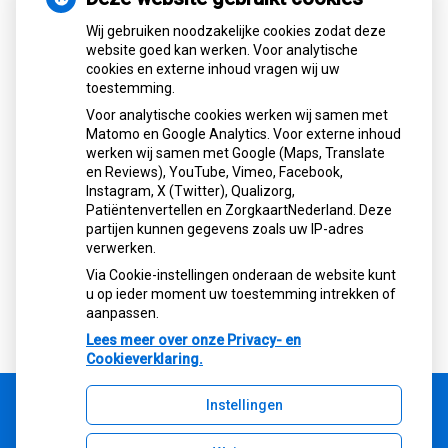
Nieuws
Wij gebruiken noodzakelijke cookies zodat deze
website goed kan werken. Voor analytische
cookies en externe inhoud vragen wij uw
Let op: valse Infomedics-mails over
toestemming.
openstaande rekening
Voor analytische cookies werken wij samen met
Tanden bleken? Laat het veilig doen!
Matomo en Google Analytics. Voor externe inhoud
Gezond tandvlees: de basis voor een
werken wij samen met Google (Maps, Translate
gezonde mond
en Reviews), YouTube, Vimeo, Facebook,
Naar de tandarts in het buitenland? Wees op
Instagram, X (Twitter), Qualizorg,
Patiëntenvertellen en ZorgkaartNederland. Deze
je hoede!
partijen kunnen gegevens zoals uw IP-adres
(Mond)zorgkosten gemaakt in 2025? Check
verwerken.
of die aftrekbaar zijn
Via Cookie-instellingen onderaan de website kunt
u op ieder moment uw toestemming intrekken of
aanpassen.
Lees meer over onze Privacy- en
Cookieverklaring.
Instellingen
Uw Zorg Online
|
Beheer