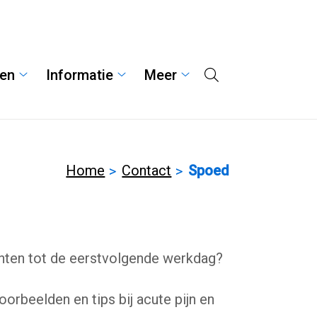
gen
Informatie
Meer
Hoofdmenu
Behandelingen
Informatie
Meer
submenu
submenu
submenu
Home
Contact
Spoed
achten tot de eerstvolgende werkdag?
orbeelden en tips bij acute pijn en