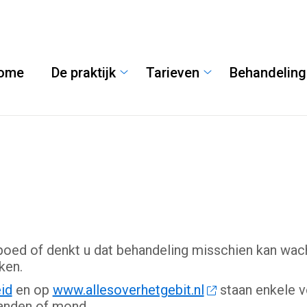
ome
De praktijk
Tarieven
Behandelin
De
Tarieven
praktijk
submenu
submenu
 spoed of denkt u dat behandeling misschien kan w
ken.
id
en op
www.allesoverhetgebit.nl
staan enkele vo
tanden of mond.