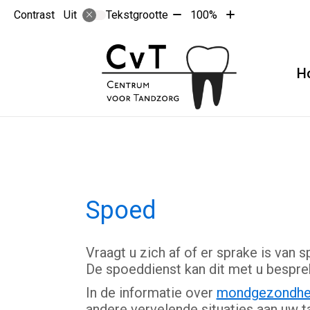
Tekst
Tekst
Contrast
Tekstgrootte
100%
Uit
verkleinen
vergroten
met
met
10%
10%
H
Spoed
Vraagt u zich af of er sprake is van
De spoeddienst kan dit met u bespre
In de informatie over
mondgezondhe
andere vervelende situaties aan uw 